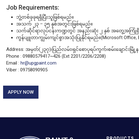
Job Requirements:
ဘွဲ့တစ်ခုခုရရှိပြီးသူဖြစ်ရမည်။
အသက် ၂၃ – ၃၅ နှစ်အတွင်းဖြစ်ရမည်။
သက်ဆိုင်ရာလုပ်ငန်းကဏ္ဍတွင် အနည်းဆုံး ၂ နှစ် အတွေ့အကြုံရ
ကွန်ပျူတာကျွမ်းကျင်စွာအသုံးပြုနိုင်ရမည်။(Microsoft Office, 
Address: အမှတ်(၂၃၇)၊ပြည်လမ်း၊ရှင်စောပုရပ်ကွက်၊စမ်းချောင်းမြို့
Phone : 09880579417~426 (Ext 2201/2206/2208)
Email :
hr@upgpaint.com
Viber : 09758090905
APPLY NOW
PRODUCTS