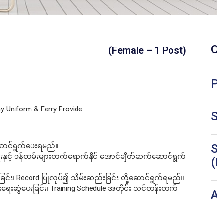
O
(Female – 1 Post)
P
y Uniform & Ferry Provide.
S
်ဆောင်ရွက်ပေးရမည်။
S
းနှင့် ဝန်ထမ်းများတက်ရောက်နိုင် အောင်ချိတ်ဆက်ဆောင်ရွက်
(
ခြင်း၊ Record ပြုလုပ်၍ သိမ်းဆည်းခြင်း တို့ဆောင်ရွက်ရမည်။
ေးဆွဲပေးခြင်း၊ Training Schedule အတိုင်း သင်တန်းတက်
A