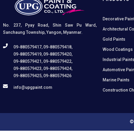
Decorative Pain
No. 237, Pyay Road, Shin Saw Pu Ward,
Architectural C
Sanchaung Township, Yangon, Myanmar.
Gold Paints
09-880579417, 09-880579418,
Wood Coatings
09-880579419, 09-880579420,
Industrial Paint
09-880579421, 09-880579422,
09-880579423, 09-880579424,
Automotive Pain
09-880579425, 09-880579426
Marine Paints
info@upgpaint.com
Construction C
©