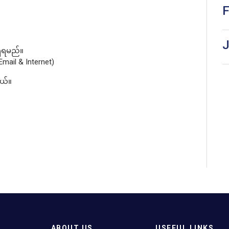
F
J
ှိရမည်။
Email & Internet)
နယ်။
ABOUT US
USEFUL LINKS